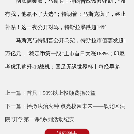
彻底撕破脸，马斯克：特朗普应该被弹劾，“没
有我，他赢不了大选”；特朗普：马斯克疯了，终止
补贴！这一夜公开对骂，特斯拉暴跌超14%
马斯克与特朗普公开骂架，特斯拉市值蒸发超1
万亿元；“稳定币第一股”上市首日大涨168%；印尼
考虑采购歼-10战机；国足无缘世界杯丨每经早参
上一篇：首只！50%以上投顾费捐公益
下一篇：播撒法治火种 点亮校园未来——钦北区法
院“开学第一课”系列活动纪实
返回列表