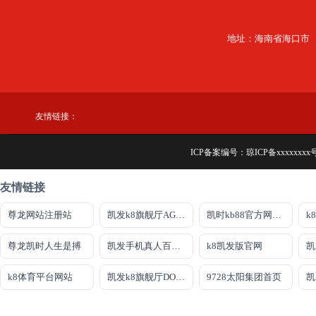
地址：海南省海口市
友情链接：
ICP备案编号：
琼ICP备xxxxxxxx
友情链接
尊龙网站注册站
凯发k8旗舰厅AG网址
凯时kb88官方网站·官网首页
尊龙凯时人生是搏
凯发手机真人百家乐
k8凯发版官网
凯
k8体育平台网站
凯发k8旗舰厅DO选来就送38
9728太阳集团首页
凯