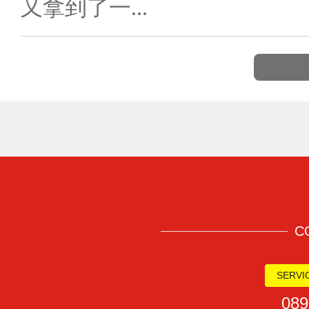
又拿到了一...
C
SERVIC
089