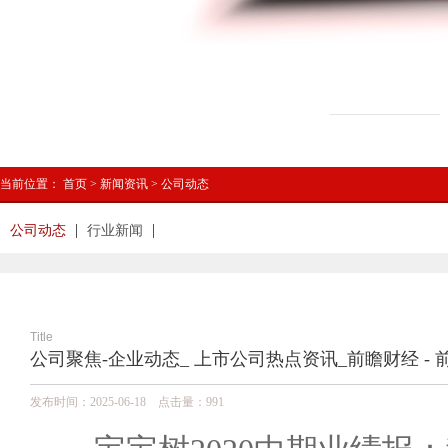
当前位置：
首页
>
新闻资讯
>
公司动态
公司动态
行业新闻
Title
公司聚焦-企业动态_ 上市公司热点资讯_前瞻财经 - 
发布时间：2025-06-18 点击量：
991