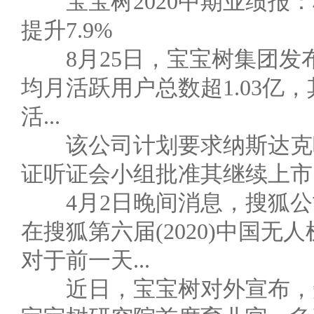
宝宝树2020中期业绩报：
提升7.9%
8月25日，宝宝树集团发布
均月活跃用户总数超1.03亿
活...
该公司计划要求纳斯达克听
证听证会小组批准其继续上市的
4月2日晚间消息，搜狐公
在搜狐第六届(2020)中国
对于前一天...
近日，宝宝树对外宣布，知