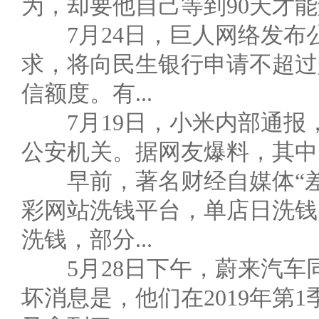
为，却要他自己等到90天才能解
7月24日，巨人网络发布
求，将向民生银行申请不超过
信额度。有...
7月19日，小米内部通报，
公安机关。据网友爆料，其中1人
早前，著名财经自媒体“差
彩网站洗钱平台，单店日洗钱
洗钱，部分...
5月28日下午，蔚来汽车同
坏消息是，他们在2019年第