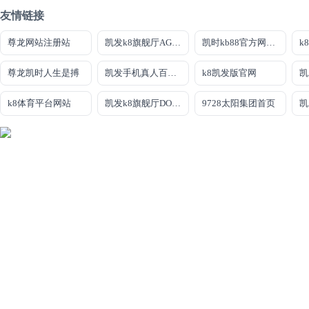
友情链接
尊龙网站注册站
凯发k8旗舰厅AG网址
凯时kb88官方网站·官网首页
尊龙凯时人生是搏
凯发手机真人百家乐
k8凯发版官网
凯
k8体育平台网站
凯发k8旗舰厅DO选来就送38
9728太阳集团首页
凯