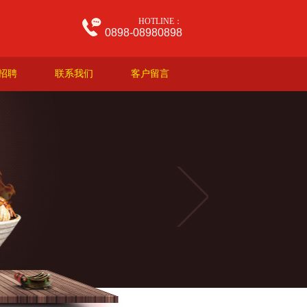
HOTLINE：
0898-08980898
招聘
联系我们
客户留言