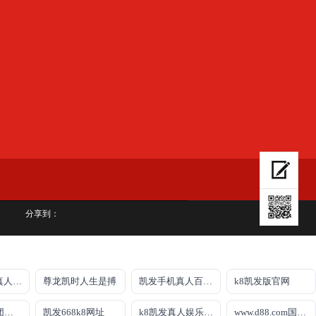
分享到：
k8凯发推荐真人娱乐网址
尊龙凯时人生是搏
凯发手机真人百家乐
k8凯发版官网
9728太阳集团首页
凯发668k8网址
k8凯发真人娱乐手机官方网站
www.d88.com国际官网