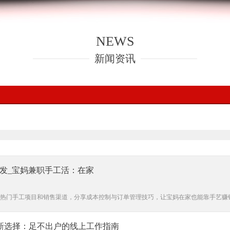
NEWS
新闻资讯
触即发_宝妈兼职手工活：在家
热门手工项目和销售渠道，分享成本控制与订单管理技巧，让宝妈在家也能靠手艺赚
职新选择：足不出户的线上工作指南