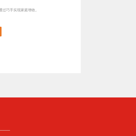
通过巧手实现家庭增收。