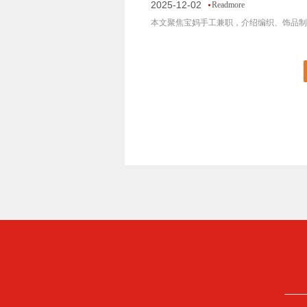
2025-12-02
Readmore
本文聚焦宝妈手工兼职，介绍编织、饰品制