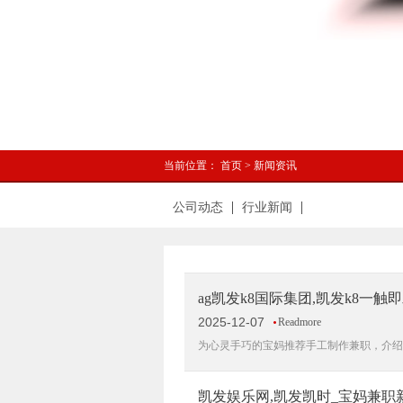
当前位置：
首页
>
新闻资讯
公司动态
行业新闻
ag凯发k8国际集团,凯发k8一
2025-12-07
Readmore
为心灵手巧的宝妈推荐手工制作兼职，介绍
凯发娱乐网,凯发凯时_宝妈兼